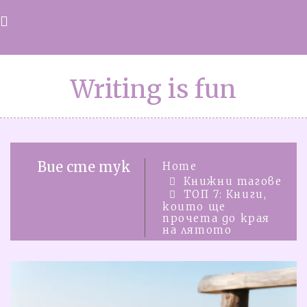
Skip
to
content
Writing is fun
Вие сте тук
Home
Книжни тагове
ТОП 7: Книги,
които ще
прочета до края
на лятото