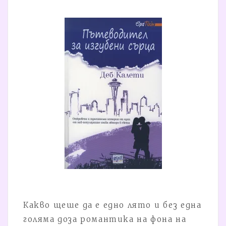
Какво щеше да е едно лято и без една
голяма доза романтика на фона на