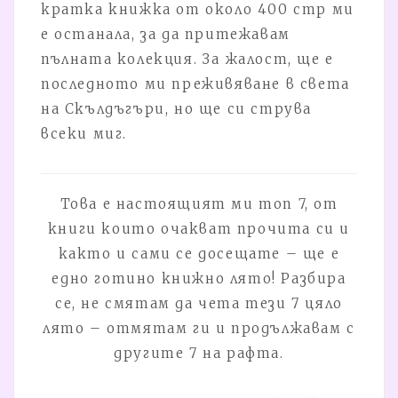
кратка книжка от около 400 стр ми
е останала, за да притежавам
пълната колекция. За жалост, ще е
последното ми преживяване в света
на Скълдъгъри, но ще си струва
всеки миг.
Това е настоящият ми топ 7, от
книги които очакват прочита си и
както и сами се досещате – ще е
едно готино книжно лято! Разбира
се, не смятам да чета тези 7 цяло
лято – отмятам ги и продължавам с
другите 7 на рафта.