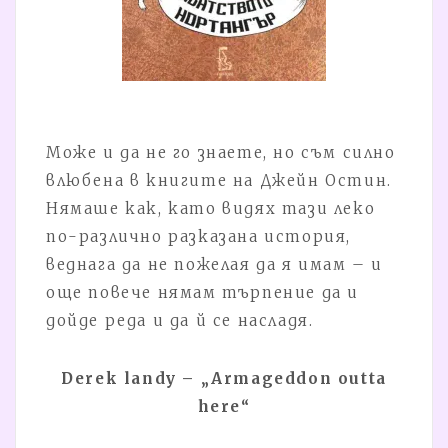
Може и да не го знаете, но съм силно
влюбена в книгите на Джейн Остин.
Нямаше как, като видях тази леко
по-различно разказана история,
веднага да не пожелая да я имам – и
още повече нямам търпение да и
дойде реда и да й се насладя.
Derek landy – „Armageddon outta
here“