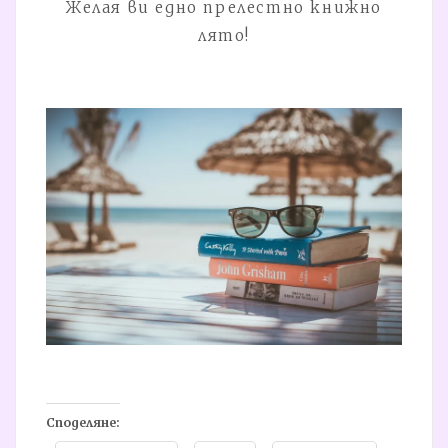
Желая ви едно прелестно книжно
лято!
Споделяне: