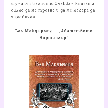
шума от вълните. Очаквам книгата
силно да ме трогне и да ме накара да
я заобичам.
Вал Макдърмид – „Абатството
Нортангър“