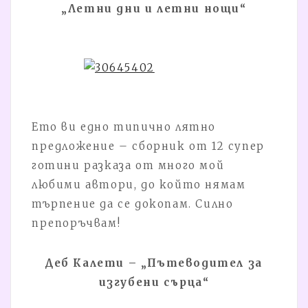
„Летни дни и летни нощи“
Ето ви едно типично лятно
предложение – сборник от 12 супер
готини разказа от много мой
любими автори, до който нямам
търпение да се докопам. Силно
препоръчвам!
Деб Калети – „Пътеводител за
изгубени сърца“