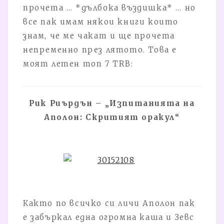
прочета … *дълбока въздишка* … но
все пак имам някои книги които
знам, че ме чакат и ще прочета
непременно през лятото. Това е
моят летен топ 7 TRB:
Рик Риърдън – „Изпитанията на
Аполон: Скритият оракул“
Както по всичко си личи Аполон пак
е забъркал една огромна каша и Зевс