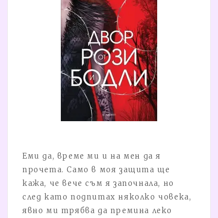
Еми да, време ми и на мен да я
прочета. Само в моя защита ще
кажа, че вече съм я започнала, но
след като подпитах няколко човека,
явно ми трябва да премина леко