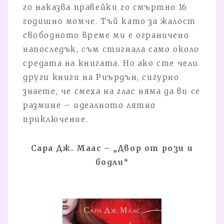
го наказва правейки го смъртно 16
годишно момче. Тъй като за жалост
свободното време ми е ограничено
напоследък, съм стигнала само около
средата на книгата. Но ако сте чели
други книги на Риърдън, сигурно
знаете, че смеха на глас няма да ви се
размине – идеалното лятно
приключение.
Сара Дж. Маас – „Двор от рози и
бодли“