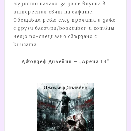
мудното начало, за да се впусна в
интересния свят на елфите.
Обещавам ревю след прочита и даже
с други блогъри/booktuber-и готвим
нещо по-специално свързано с
книгата.
Джоузеф Дилейни – „Арена 13“