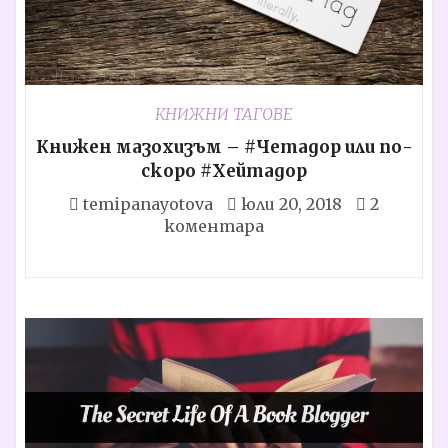
КНИЖНИ ТАГОВЕ
Книжен мазохизъм – #Четадор или по-
скоро #Хейтадор
temipanayotova
юли 20, 2018
2
коментара