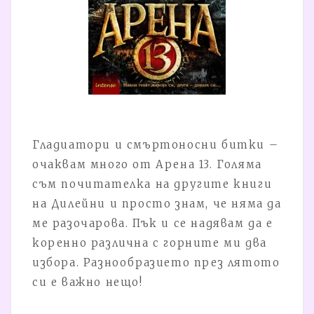
Гладиатори и смъртоносни битки –
очаквам много от Арена 13. Голяма
съм почитателка на другите книги
на Дилейни и просто знам, че няма да
ме разочарова. Пък и се надявам да е
коренно различна с горните ми два
избора. Разнообразието през лятото
си е важно нещо!