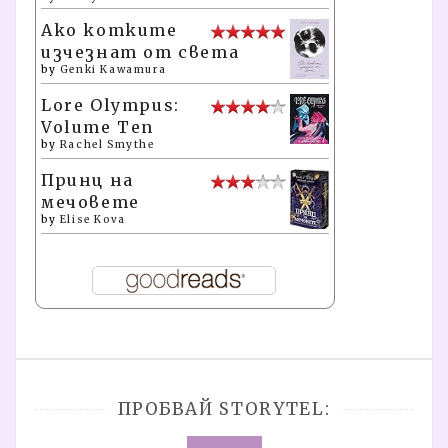
Ако котките
изчезнат от света
by
Genki Kawamura
Lore Olympus:
Volume Ten
by
Rachel Smythe
Принц на
мечовете
by
Elise Kova
ПРОБВАЙ STORYTEL: