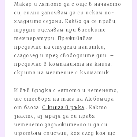
Макар и лятото да е още в началото
си, силно започвам да си искам по-
хладните сезони. Какво да се прави,
трудно оцелявам при високите
температури. Преживявам
предимно на студени напитки,
сладолед и през свободните дни –
предимно в компанията на книга,
скрита на местенце с климатик.
И във връзка с лятото и четенето,
ще отговоря на тага на Любомира
от блога
С книга в ръка
. Както
знаете, аз мразя да си правя
четенето задължително и да си
изготвям списъци, коя след коя ще