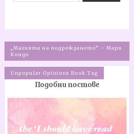
Навигация
„Магията на подреждането“ – Мари
Кондо
Unpopular Opinions Book Tag
Подобни постове