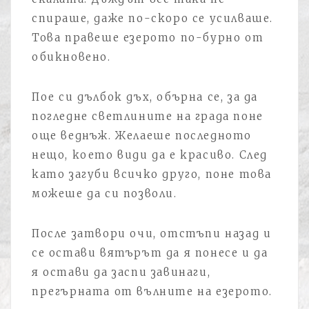
спираше, даже по-скоро се усилваше.
Това правеше езерото по-бурно от
обикновено.
Пое си дълбок дъх, обърна се, за да
погледне светлините на града поне
още веднъж. Желаеше последното
нещо, което види да е красиво. След
като загуби всичко друго, поне това
можеше да си позволи.
После затвори очи, отстъпи назад и
се остави вятърът да я понесе и да
я остави да заспи завинаги,
прегърната от вълните на езерото.