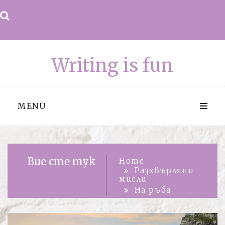
Skip
to
content
Writing is fun
MENU
Вие сте тук
Home
Разхвърляни
мисли
На ръба