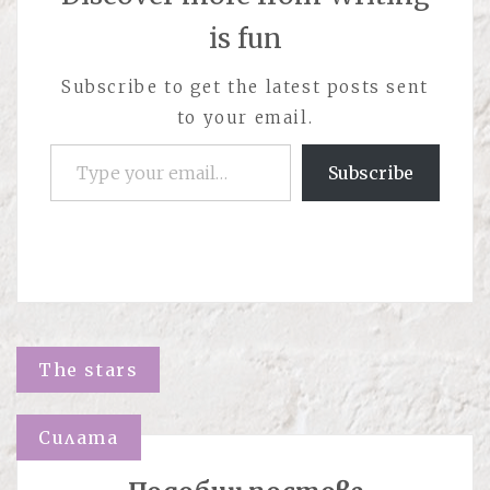
is fun
Subscribe to get the latest posts sent
to your email.
Type your email…
Subscribe
Навигация
The stars
Силата