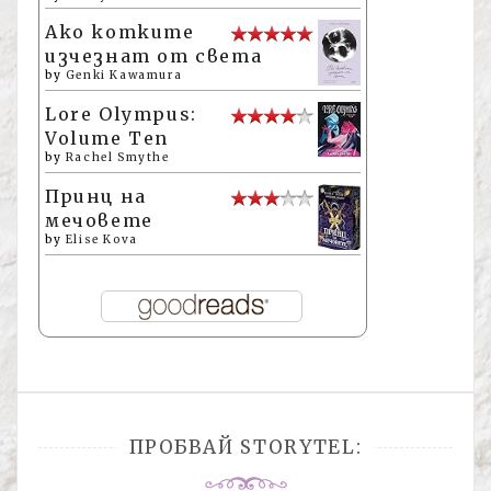
Ако котките
изчезнат от света
by
Genki Kawamura
Lore Olympus:
Volume Ten
by
Rachel Smythe
Принц на
мечовете
by
Elise Kova
ПРОБВАЙ STORYTEL: