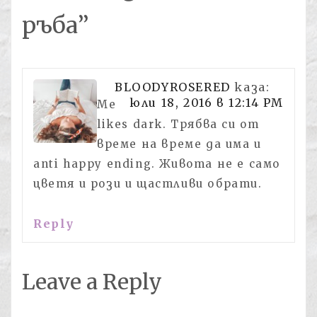
ръба
”
BLOODYROSERED
каза:
юли 18, 2016 в 12:14 PM
Me
likes dark. Трябва си от
време на време да има и
anti happy ending. Живота не е само
цветя и рози и щастливи обрати.
Reply
Leave a Reply