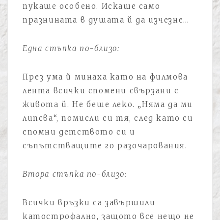
пукаше особено. Искаше само
празнината в душата й да изчезне…
Една стъпка по-близо:
През ума й минаха като на филмова
лента всички спомени свързани с
живота й. Не беше леко. „Няма да ми
липсва“, помисли си тя, след като си
спомни детството си и
съпътстващите го разочарования.
Втора стъпка по-близо:
Всички връзки са завършили
катострофално, защото все нещо не