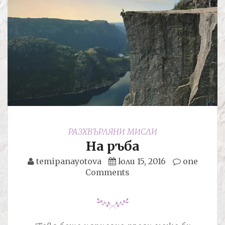
РАЗХВЪРЛЯНИ МИСЛИ
На ръба
temipanayotova
юли 15, 2016
one
Comments