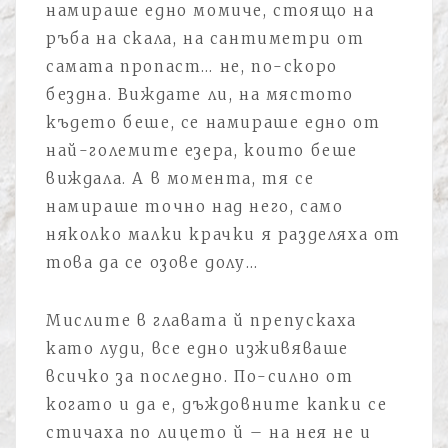
намираше едно момиче, стоящо на
ръба на скала, на сантиметри от
самата пропаст… не, по-скоро
бездна. Виждате ли, на мястото
където беше, се намираше едно от
най-големите езера, които беше
виждала. А в момента, тя се
намираше точно над него, само
няколко малки крачки я разделяха от
това да се озове долу…
Мислите в главата й препускаха
като луди, все едно изживяваше
всичко за последно. По-силно от
когато и да е, дъждовните капки се
стичаха по лицето й – на нея не и