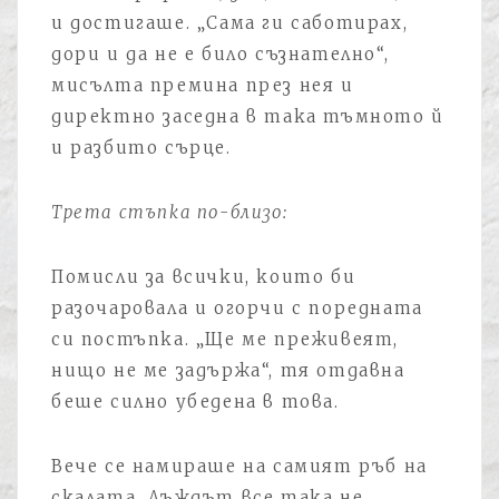
и достигаше. „Сама ги саботирах,
дори и да не е било съзнателно“,
мисълта премина през нея и
директно заседна в така тъмното й
и разбито сърце.
Трета стъпка по-близо:
Помисли за всички, които би
разочаровала и огорчи с поредната
си постъпка. „Ще ме преживеят,
нищо не ме задържа“, тя отдавна
беше силно убедена в това.
Вече се намираше на самият ръб на
скалата. Дъждът все така не