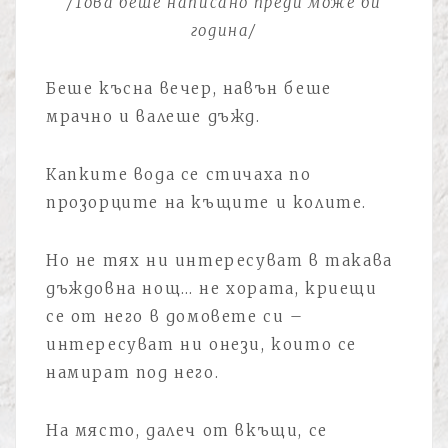
/Това беше написано преди може би
година/
Беше късна вечер, навън беше
мрачно и валеше дъжд.
Капките вода се стичаха по
прозорците на къщите и колите.
Но не тях ни интересуват в такава
дъждовна нощ… не хората, криещи
се от него в домовете си –
интересуват ни онези, които се
намират под него.
На място, далеч от вкъщи, се