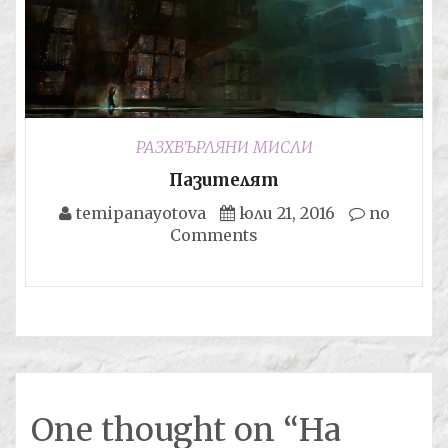
РАЗХВЪРЛЯНИ МИСЛИ
Пазителят
temipanayotova
юли 21, 2016
no
Comments
One thought on “
На