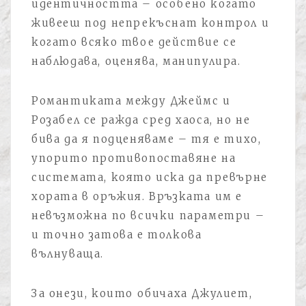
идентичността – особено когато
живееш под непрекъснат контрол и
когато всяко твое действие се
наблюдава, оценява, манипулира.
Романтиката между Джеймс и
Розабел се ражда сред хаоса, но не
бива да я подценяваме – тя е тихо,
упорито противопоставяне на
системата, която иска да превърне
хората в оръжия. Връзката им е
невъзможна по всички параметри –
и точно затова е толкова
вълнуваща.
За онези, които обичаха Джулиет,