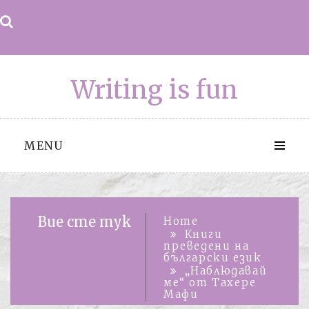
Skip
to
content
Writing is fun
MENU
Вие сте тук
Home
Книги
преведени на
български език
„Наблюдавай
ме“ от Тахере
Мафи