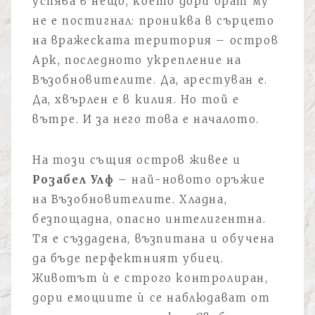
успява в нещо, което дори брат му
не е постигнал: прониква в сърцето
на вражеската територия – остров
Арк, последното укрепление на
Възобновителите. Да, арестуван е.
Да, хвърлен е в килия. Но той е
вътре. И за него това е началото.
На този същия остров живее и
Розабел Улф
– най-новото оръжие
на Възобновителите. Хладна,
безпощадна, опасно интелигентна.
Тя е създадена, възпитана и обучена
да бъде перфектният убиец.
Животът ѝ е строго контролиран,
дори емоциите ѝ се наблюдават от