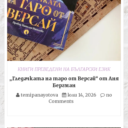
КНИГИ ПРЕВЕДЕНИ НА БЪЛГАРСКИ ЕЗИК
„Гледачката на таро от Версай“ от Аня
Бергман
temipanayotova
юли 14, 2026
no
Comments