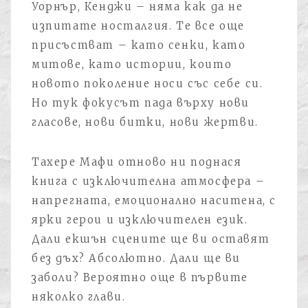
Уорнър, Кенджи – няма как да не
изпитате носталгия. Те все още
присъстват – като сенки, като
митове, като истории, които
новото поколение носи със себе си.
Но тук фокусът пада върху нови
гласове, нови битки, нови жертви.
Тахере Мафи отново ни поднася
книга с изключителна атмосфера –
напрегната, емоционално наситена, с
ярки герои и изключителен език.
Дали екшън сцените ще ви оставят
без дъх? Абсолютно. Дали ще ви
заболи? Вероятно още в първите
няколко глави.