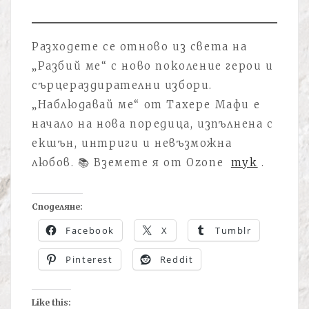
Разходете се отново из света на
„Разбий ме“ с ново поколение герои и
сърцераздирателни избори.
„Наблюдавай ме“ от Тахере Мафи е
начало на нова поредица, изпълнена с
екшън, интриги и невъзможна
любов. 📚 Вземете я от Ozone
тук
.
Споделяне:
Facebook
X
Tumblr
Pinterest
Reddit
Like this: