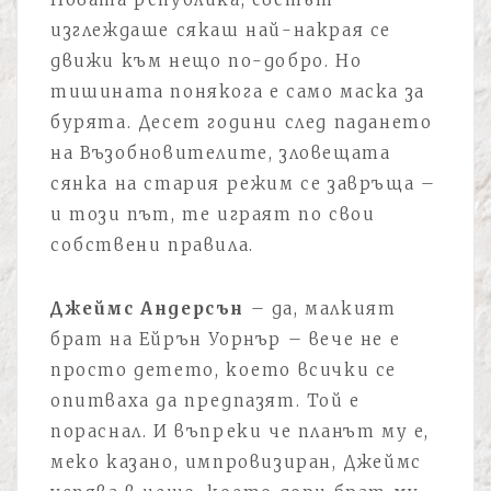
изглеждаше сякаш най-накрая се
движи към нещо по-добро. Но
тишината понякога е само маска за
бурята. Десет години след падането
на Възобновителите, зловещата
сянка на стария режим се завръща –
и този път, те играят по свои
собствени правила.
Джеймс Андерсън
– да, малкият
брат на Ейрън Уорнър – вече не е
просто детето, което всички се
опитваха да предпазят. Той е
пораснал. И въпреки че планът му е,
меко казано, импровизиран, Джеймс