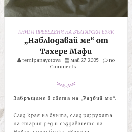
КНИГИ ПРЕВЕДЕНИ НА БЪЛГАРСКИ ЕЗИК
„Наблюдавай ме“ от
Тахере Мафи
temipanayotova
май 27, 2025
no
Comments
Завръщане в света на „Разбий ме“.
След края на бунта, след разрухата
на стария ред и създаването на
Новата република, светът