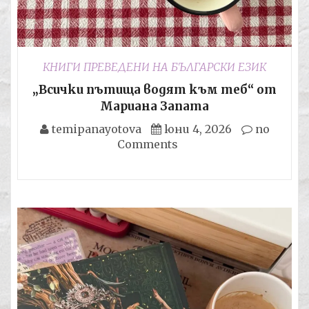
КНИГИ ПРЕВЕДЕНИ НА БЪЛГАРСКИ ЕЗИК
„Всички пътища водят към теб“ от
Мариана Запата
temipanayotova
юни 4, 2026
no
Comments