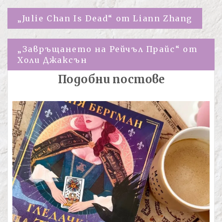
Навигация
„Julie Chan Is Dead“ от Liann Zhang
„Завръщането на Рейчъл Прайс“ от
Холи Джаксън
Подобни постове