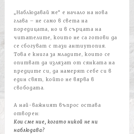
„Наблюдавай ме“ е начало на нова
глава – не само в света на
поредицата, но и в сърцата на
читателите, които не са готови да
се сбогуват с тази антиутопия.
Това е книга за младите, които се
опитват да излязат от сянката на
предците си, да намерят себе си в
един свят, който не вярва в
свободата.
А най-важният въпрос остава
отворен:
Кои сме ние, когато никой не ни
наблюдава?