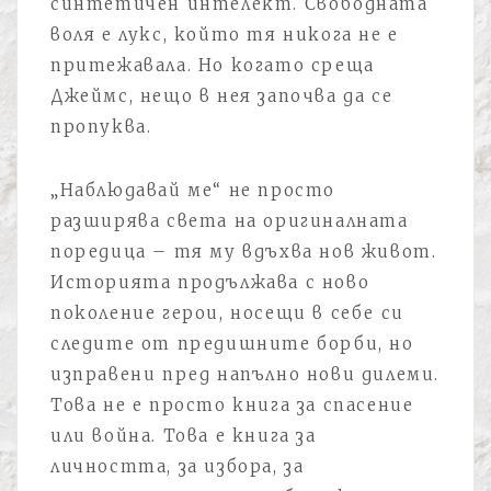
синтетичен интелект. Свободната
воля е лукс, който тя никога не е
притежавала. Но когато среща
Джеймс, нещо в нея започва да се
пропуква.
„Наблюдавай ме“ не просто
разширява света на оригиналната
поредица – тя му вдъхва нов живот.
Историята продължава с ново
поколение герои, носещи в себе си
следите от предишните борби, но
изправени пред напълно нови дилеми.
Това не е просто книга за спасение
или война. Това е книга за
личността, за избора, за