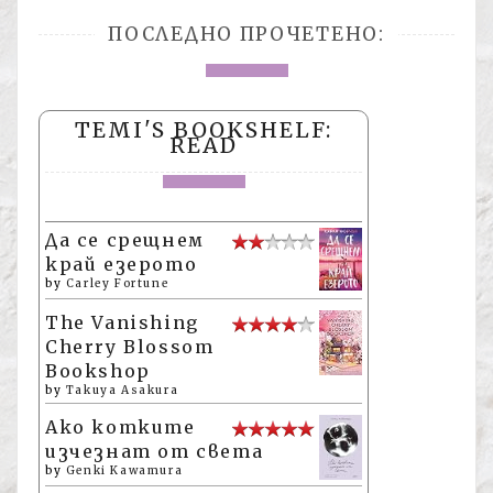
ПОСЛЕДНО ПРОЧЕТЕНО:
TEMI'S BOOKSHELF:
READ
Да се срещнем
край езерото
by
Carley Fortune
The Vanishing
Cherry Blossom
Bookshop
by
Takuya Asakura
Ако котките
изчезнат от света
by
Genki Kawamura