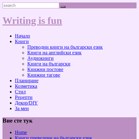
Skip
Search
to
content
Writing is fun
Начало
Книги
Преводни книги на български език
Книги на английски език
Аудиокниги
Книги на български
Книжни постове
Книжни тагове
Планиране
Козметика
Стил
Рецепти
Декор/DIY
За мен
Вие сте тук
Home
Книги преведени на български език