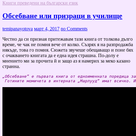
Книги преведени на български език
Обсебване или призраци в училище
temipanayotova
март 4, 2017
no Comments
Честно да си призная притежавам тази книга от толкова дълго
време, че чак не помня вече от колко. Съзрях я на разпродажба
някъде, това го помня. Сюжета звучеше обещаващо и поне бях
с очакването книгата да е една идея страшна. По-долу е
мнението ми за прочита й и защо аз я намерих за меко казано
странна.
„Обсебване” е първата книга от едноименната поредица за
 Готините момичета в интерната „Марлууд” имат всичко. И