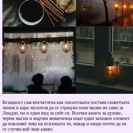
Всъщност съм впечатлена как писателката поставя сюжетната
линия и кара читателя да се страхува поне малко не само за
Линдзи, но и един вид за себе си. Всички книги за духове,
черни магии и мъртви момиченца имат един заложен елемент
да повлияят леко на психиката ти, макар и нищо почти да не
се случва кой знае какво.