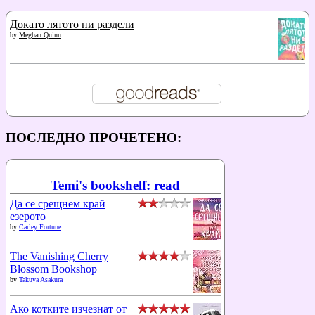
Докато лятото ни раздели
by
Meghan Quinn
ПОСЛЕДНО ПРОЧЕТЕНО:
Temi's bookshelf: read
Да се срещнем край
езерото
by
Carley Fortune
The Vanishing Cherry
Blossom Bookshop
by
Takuya Asakura
Ако котките изчезнат от