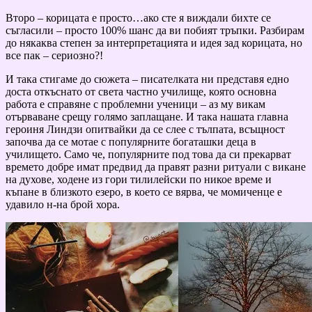
Второ – корицата е просто…ако сте я виждали бихте се
съгласили – просто 100% шанс да ви побият тръпки. Разбирам
до някаква степен за интерпретацията и идея зад корицата, но
все пак – сериозно?!
И така стигаме до сюжета – писателката ни представя едно
доста откъснато от света частно училище, която основна
работа е справяне с проблемни ученици – аз му викам
отърваване срещу голямо заплащане. И така нашата главна
героиня Линдзи опитвайки да се слее с тълпата, всъщност
започва да се мотае с популярните богаташки деца в
училището. Само че, популярните под това да си прекарват
времето добре имат предвид да правят разни ритуали с викане
на духове, ходене из гори тилилейски по никое време и
къпане в близкото езеро, в което се вярва, че момиченце е
удавило н-на брой хора.