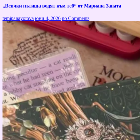
„Всички пътища водят към теб“ от Мариана Запата
temipanayotova
юни 4, 2026
no Comments