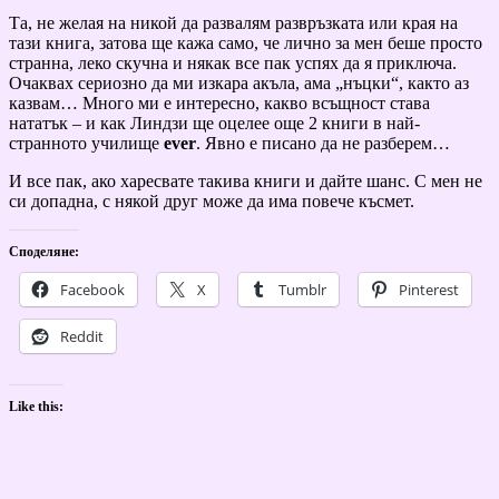
Та, не желая на никой да развалям развръзката или края на
тази книга, затова ще кажа само, че лично за мен беше просто
странна, леко скучна и някак все пак успях да я приключа.
Очаквах сериозно да ми изкара акъла, ама „нъцки“, както аз
казвам… Много ми е интересно, какво всъщност става
нататък – и как Линдзи ще оцелее още 2 книги в най-
странното училище
ever
. Явно е писано да не разберем…
И все пак, ако харесвате такива книги и дайте шанс. С мен не
си допадна, с някой друг може да има повече късмет.
Споделяне:
Facebook
X
Tumblr
Pinterest
Reddit
Like this: