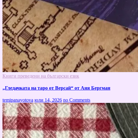
Книги преведени на български език
„Гледачката на таро от Версай“ от Аня Бергман
temipanayotova
юли 14, 2026
no Comments