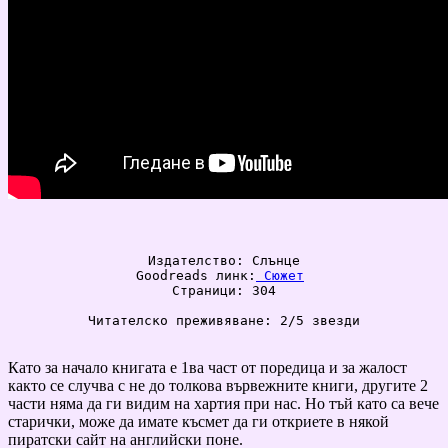
Издателство: Слънце

Goodreads линк:
 Сюжет
Страници: 304

Читателско преживяване: 2/5 звезди

Като за начало книгата е 1ва част от поредица и за жалост
както се случва с не до толкова вървежните книги, другите 2
части няма да ги видим на хартия при нас. Но тъй като са вече
старички, може да имате късмет да ги откриете в някой
пиратски сайт на английски поне.