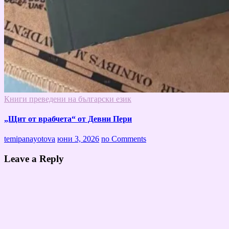
Книги преведени на български език
„Щит от врабчета“ от Девни Пери
temipanayotova
юни 3, 2026
no Comments
Leave a Reply