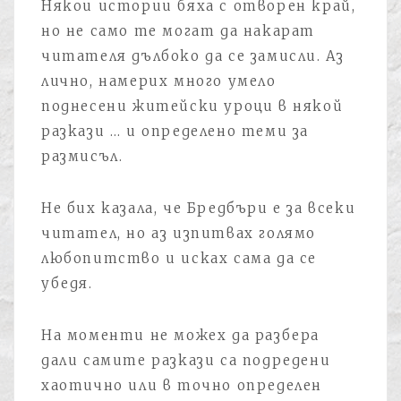
Някои истории бяха с отворен край,
но не само те могат да накарат
читателя дълбоко да се замисли. Аз
лично, намерих много умело
поднесени житейски уроци в някой
разкази … и определено теми за
размисъл.
Не бих казала, че Бредбъри е за всеки
читател, но аз изпитвах голямо
любопитство и исках сама да се
убедя.
На моменти не можех да разбера
дали самите разкази са подредени
хаотично или в точно определен