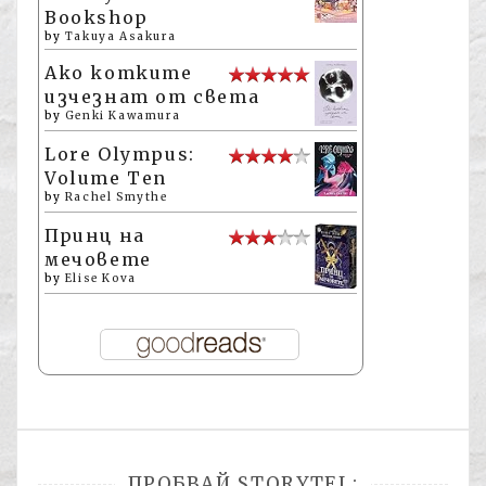
Bookshop
by
Takuya Asakura
Ако котките
изчезнат от света
by
Genki Kawamura
Lore Olympus:
Volume Ten
by
Rachel Smythe
Принц на
мечовете
by
Elise Kova
ПРОБВАЙ STORYTEL: