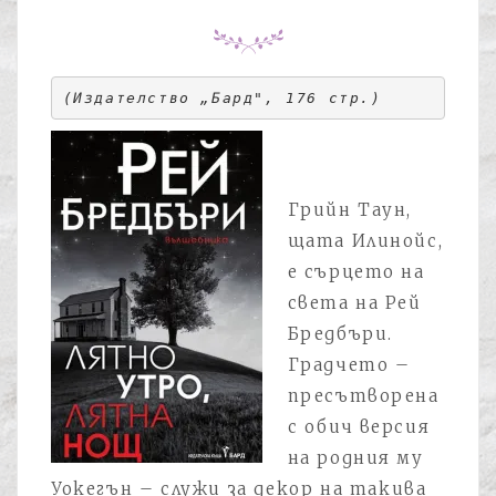
(Издателство „Бард"
, 176 стр.
)
Грийн Таун,
щата Илинойс,
е сърцето на
света на Рей
Бредбъри.
Градчето –
пресътворена
с обич версия
на родния му
Уокегън – служи за декор на такива