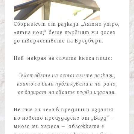
Сборникът от разкази „Лятно утро,
лятна нощ“ беше първият ми досег
до творчеството на Бредбъри.
Най-накрая на самата книга пише:
Текстовете на останалите разкази,
които са били публикувани и по-рано,
се базират на своите първи издания.
Не съм ги чела в предишни издания,
но новото преиздадено от „Бард“ –
много ми хареса – обложката е