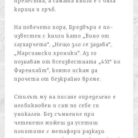
прелестна, а самата книга е с бяла
корица и гръб.
На повечето хора, Бредбъри е по-
известен с книги като „Вино от
глухарчета“, „Нещо зло се задава“,
„Марсиански хроники“. Аз го
познавам от всеизвестната „451° по
Фаренхайт“, която искам да
прочета от безкрайно време.
Стилът му на писане определено е
необикновен и сам по себе си
уникален. Без съмнение при
четенето можеш да усетиш
попитите с метафори разкази.