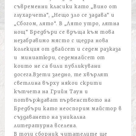
съвременни класики като „Вино от
глухарчета“, „Нещо зло се задава“ и
„Сбогом, лято“. В „Лято утро, лятна
нощ“ Бредбъри се връща към това
незабравимо място с щедра нова
колекция от двайсет и седем разказа
и миниатюри, седемнайсет от
които не са били публикувани
досега.Взети заедно, те хвърлят
светлина върху някои скрити
кътчета на Грийн Таун и
потвърждават първенството на
Бредбъри като неоспорим майстор в
създаването на уникална
литературна вселена.
В този сборник читателите ще