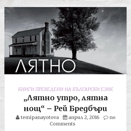
КНИГИ ПРЕВЕДЕНИ НА БЪЛГАРСКИ ЕЗИК
„Лятно утро, лятна
нощ“ – Рей Бредбъри
temipanayotova
април 2, 2016
no
Comments