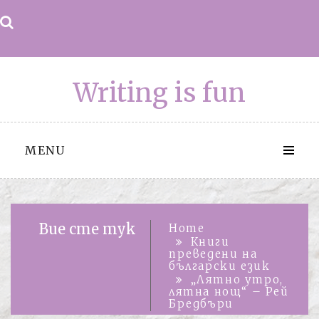
Skip
to
content
Writing is fun
MENU
Вие сте тук
Home
Книги
преведени на
български език
„Лятно утро,
лятна нощ“ – Рей
Бредбъри