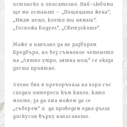
истинско и описателно. Най-любими
ще ми останат – „Пищящата жена“,
„Имам нещо, което ти нямаш“,
„Госпожа Бидуел“, „Светулките“.
Може и напълно да не разбирам
Бредбъри, но без съмнение четенето
на „Лятно утро, лятна нощ“ се оказа
доста приятно.
Лично бях я препоръчала на хора със
сходни интереси към книги, като
моите, за да има можем да се
„съберем“ и да проведем една дълга
дискусия върху написаното.