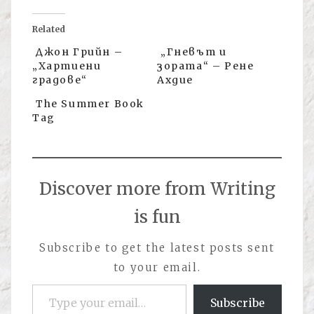
Related
Джон Грийн –
„Гневът и
„Хартиени
зората“ – Рене
градове“
Ахдие
The Summer Book
Tag
Discover more from Writing
is fun
Subscribe to get the latest posts sent
to your email.
Type your email…
Subscribe