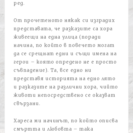
ред.
От прочетеното някак си изградих
представата, че разказите са хора
живеещи на една улица (поради
начина, по който в повечето могат
да се срещнат едни и същи имена на
герои – която опредено не е просто
съвпадение). Та, все едно ни
представя историята на едно лято
и разказите на различни хора, чийто
животи непосредствено се оказват
свързани.
Хареса ми начинът, по който описва
смъртта и любовта – така