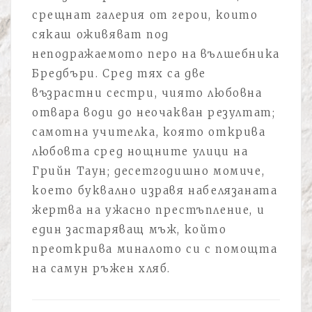
срещнат галерия от герои, които
сякаш оживяват под
неподражаемото перо на вълшебника
Бредбъри. Сред тях са две
възрастни сестри, чиято любовна
отвара води до неочакван резултат;
самотна учителка, която открива
любовта сред нощните улици на
Грийн Таун; десетгодишно момиче,
което буквално изравя набелязаната
жертва на ужасно престъпление, и
един застаряващ мъж, който
преоткрива миналото си с помощта
на самун ръжен хляб.