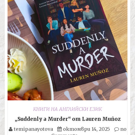
КНИГИ НА АНГЛИЙСКИ ЕЗИК
„Suddenly a Murder“ от Lauren Muñoz
temipanayotova
октомври 14, 2025
no