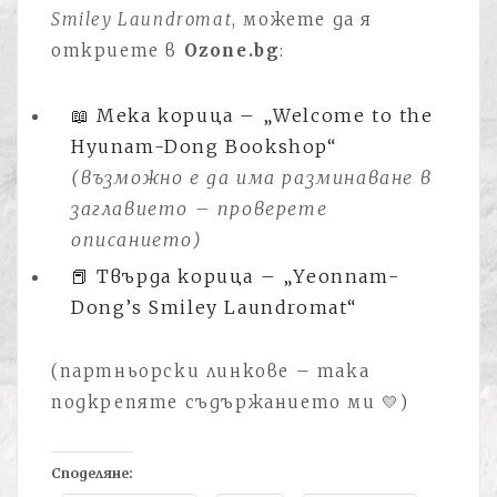
Smiley Laundromat
, можете да я
откриете в
Ozone.bg
:
📖 Мека корица – „Welcome to the
Hyunam-Dong Bookshop“
(възможно е да има разминаване в
заглавието – проверете
описанието)
📕 Твърда корица – „Yeonnam-
Dong’s Smiley Laundromat“
(партньорски линкове – така
подкрепяте съдържанието ми 💛)
Споделяне: