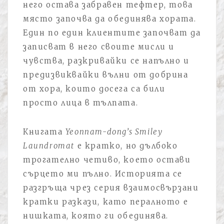
него остава забравен тефтер, това
място започва да обединява хората.
Един по един клиентите започват да
записват в него своите мисли и
чувства, разкривайки се напълно и
предизвиквайки вълни от добрина
от хора, които досега са били
просто лица в тълпата.
Книгата
Yeonnam-dong’s Smiley
Laundromat
е кратко, но дълбоко
трогателно четиво, което остави
сърцето ми пълно. Историята се
разгръща чрез серия взаимосвързани
кратки разкази, като пералното е
нишката, която ги обединява.