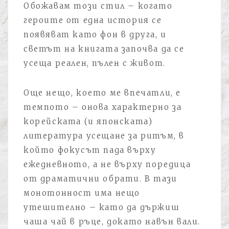
Обожавам този стил – когато
героите от една история се
появяват като фон в друга, и
светът на книгата започва да се
усеща реален, пълен с живот.
Още нещо, което ме впечатли, е
темпото – онова характерно за
корейската (и японската)
литература усещане за ритъм, в
който фокусът пада върху
ежедневното, а не върху поредица
от драматични обрати. В тази
монотонност има нещо
утешително – като да държиш
чаша чай в ръце, докато навън вали.