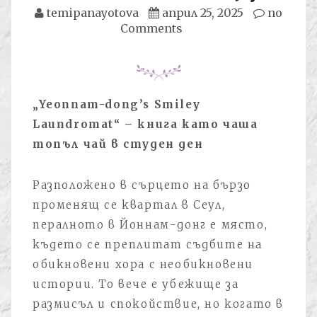
temipanayotova
април 25, 2025
no
Comments
„Yeonnam-dong’s Smiley
Laundromat“ – книга като чаша
топъл чай в студен ден
Разположено в сърцето на бързо
променящ се квартал в Сеул,
пералното в Йоннам-донг е място,
където се преплитат съдбите на
обикновени хора с необикновени
истории. То вече е убежище за
размисъл и спокойствие, но когато в