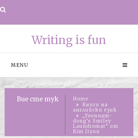
Skip
to
content
Writing is fun
MENU
Вие сте тук
Home
Книги на
английски език
„Yeonnam-
dong’s Smiley
Laundromat“ от
Kim Jiyun