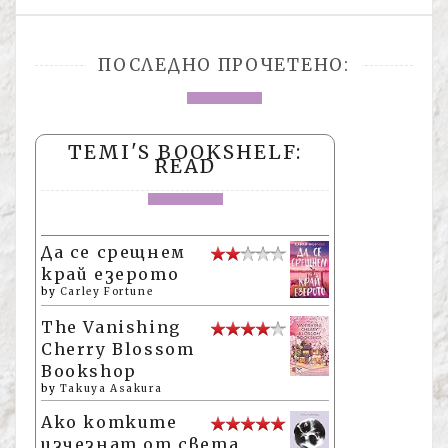
ПОСЛЕДНО ПРОЧЕТЕНО:
TEMI'S BOOKSHELF:
READ
Да се срещнем
край езерото
by
Carley Fortune
The Vanishing
Cherry Blossom
Bookshop
by
Takuya Asakura
Ако котките
изчезнат от света