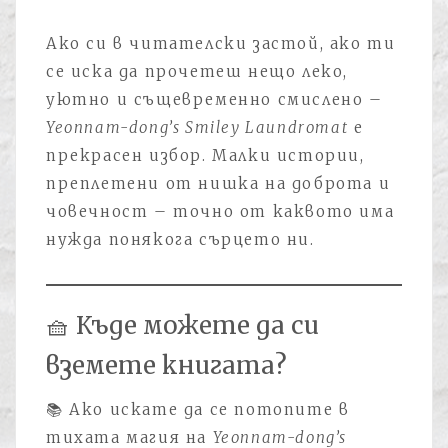
Ако си в читателски застой, ако ти
се иска да прочетеш нещо леко,
уютно и същевременно смислено –
Yeonnam-dong’s Smiley Laundromat
е
прекрасен избор. Малки истории,
преплетени от нишка на доброта и
човечност – точно от каквото има
нужда понякога сърцето ни.
🧺 Къде можете да си
вземете книгата?
📚 Ако искате да се потопите в
тихата магия на
Yeonnam-dong’s