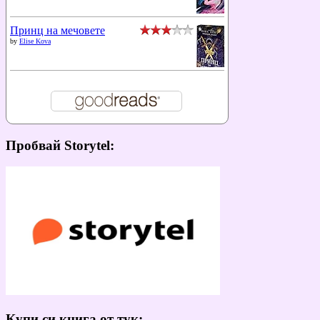
Принц на мечовете
by
Elise Kova
Пробвай Storytel:
Купи си книга от тук: