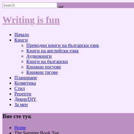
Skip
Search
to
content
Writing is fun
Начало
Книги
Преводни книги на български език
Книги на английски език
Аудиокниги
Книги на български
Книжни постове
Книжни тагове
Планиране
Козметика
Стил
Рецепти
Декор/DIY
За мен
Вие сте тук
Home
The Summer Book Tag