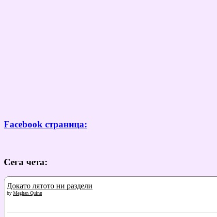
Facebook страница:
Сега чета:
Докато лятото ни раздели
by
Meghan Quinn