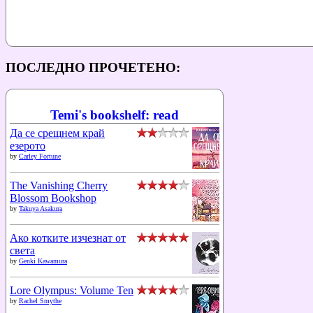
ПОСЛЕДНО ПРОЧЕТЕНО:
Temi's bookshelf: read
Да се срещнем край
езерото
by
Carley Fortune
The Vanishing Cherry
Blossom Bookshop
by
Takuya Asakura
Ако котките изчезнат от
света
by
Genki Kawamura
Lore Olympus: Volume Ten
by
Rachel Smythe