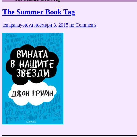
The Summer Book Tag
temipanayotova
ноември 3, 2015
no Comments