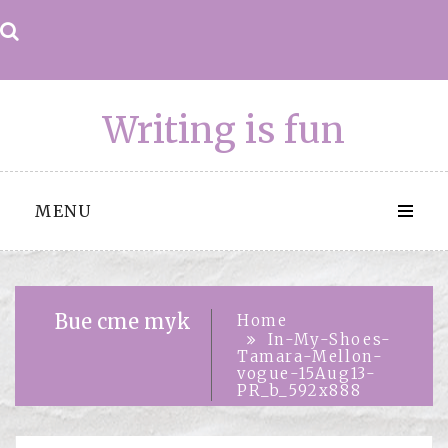
Skip
to
content
Writing is fun
MENU
Вие сте тук
Home
In-My-Shoes-
Tamara-Mellon-
vogue-15Aug13-
PR_b_592x888