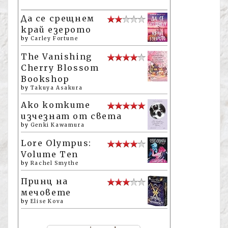
Да се срещнем
край езерото
by
Carley Fortune
The Vanishing
Cherry Blossom
Bookshop
by
Takuya Asakura
Ако котките
изчезнат от света
by
Genki Kawamura
Lore Olympus:
Volume Ten
by
Rachel Smythe
Принц на
мечовете
by
Elise Kova