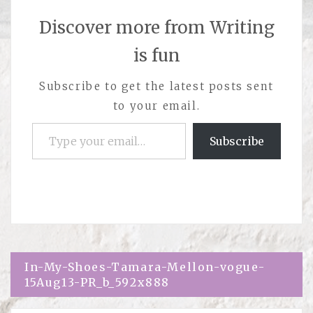
Discover more from Writing
is fun
Subscribe to get the latest posts sent
to your email.
Type your email…
Subscribe
Навигация
In-My-Shoes-Tamara-Mellon-vogue-
15Aug13-PR_b_592x888