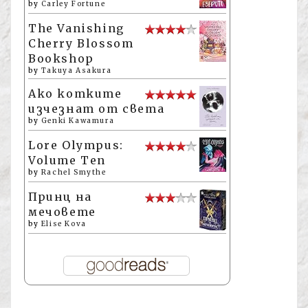
by
Carley Fortune
The Vanishing
Cherry Blossom
Bookshop
by
Takuya Asakura
Ако котките
изчезнат от света
by
Genki Kawamura
Lore Olympus:
Volume Ten
by
Rachel Smythe
Принц на
мечовете
by
Elise Kova