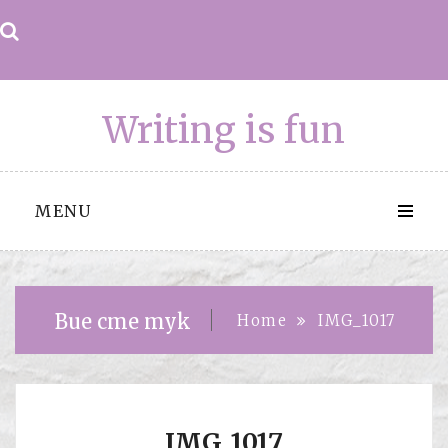
Skip
to
content
Writing is fun
MENU
Вие сте тук
Home
IMG_1017
IMG_1017