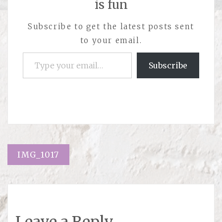
is fun
Subscribe to get the latest posts sent
to your email.
Type your email…
Subscribe
Навигация
IMG_1017
Leave a Reply