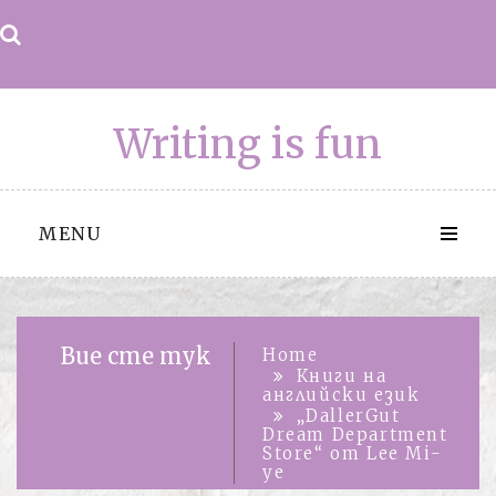
Skip
to
content
Writing is fun
MENU
Вие сте тук
Home
Книги на
английски език
„DallerGut
Dream Department
Store“ от Lee Mi-
ye