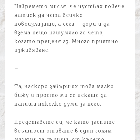
Навремето мисля, че чуствах повече
натиск да чета всичко
новоизлизащо, а сега – дори и да
взема нещо нашумяло го чета,
когато преценя аз. Много приятно
изживяване.
–
Та, наскоро завърших това малко
бижу и просто ми се искаше да
напиша няколко думи за него.
Представете си, че като заспите
всъщност отивате в един голям
магазин за сънища, от където