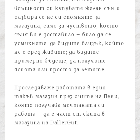
всъщност си купувате желан сън и
разбира се не си спомняте за
магазина, само за чуството, което
съня ви е доставило – било да се
усмихнете; да видите близък, който
не е сред живите; да видите
примерно бъдеще; да получите
яснота или просто да летите.
Проследяваме работата в един
такъв магазин през очите на Пени,
която получава мечтаната си
работа – да е част от екипа в
магазина на DallerGut.