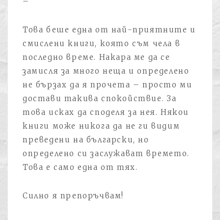
–
Това беше една от най-приятните и
смислени книги, която съм чела в
последно време. Накара ме да се
замисля за много неща и определено
не бързах да я прочета – просто ми
достави такива спокойствие. За
това исках да споделя за нея. Някои
книги може никога да не ги видим
преведени на български, но
определено си заслужават времето.
Това е само една от тях.
Силно я препоръчвам!