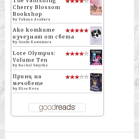
The Vanishing
Cherry Blossom
Bookshop
by
Takuya Asakura
Ако котките
изчезнат от света
by
Genki Kawamura
Lore Olympus:
Volume Ten
by
Rachel Smythe
Принц на
мечовете
by
Elise Kova