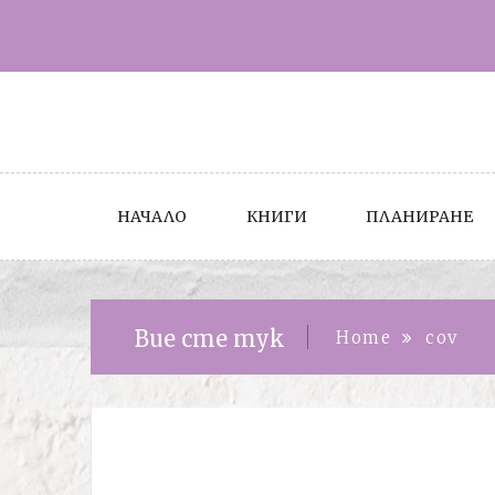
Skip
to
content
НАЧАЛО
КНИГИ
ПЛАНИРАНЕ
Вие сте тук
Home
cov