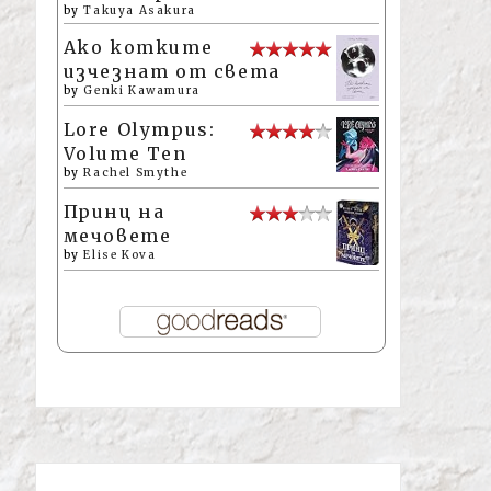
by
Takuya Asakura
Ако котките
изчезнат от света
by
Genki Kawamura
Lore Olympus:
Volume Ten
by
Rachel Smythe
Принц на
мечовете
by
Elise Kova