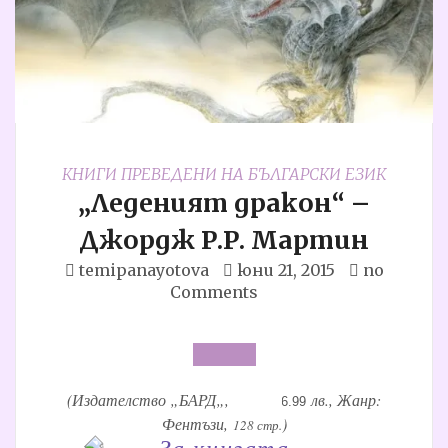
КНИГИ ПРЕВЕДЕНИ НА БЪЛГАРСКИ ЕЗИК
„Леденият дракон“ –
Джордж Р.Р. Мартин
temipanayotova
юни 21, 2015
no
Comments
(Издателство „
БАРД
„, цена:
лв., Жанр:
16.99
Фентъзи,
)
128 стр.
За книгата