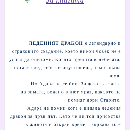
ЛЕДЕНИЯТ ДРАКОН
е легендарно и
страховито създание, което никой човек не е
успял да опитоми. Когато прелита в небесата,
оставя след себе си опустошена, замръзнала
земя.
Но Адара не се бои. Защото тя е дете
на зимата, родено в лют мраз, какъвто не
помнят дори Старите.
Адара не помни кога е видяла ледения
дракон за пръв път. Като че ли той присъства
в живота й открай време – зървала го е