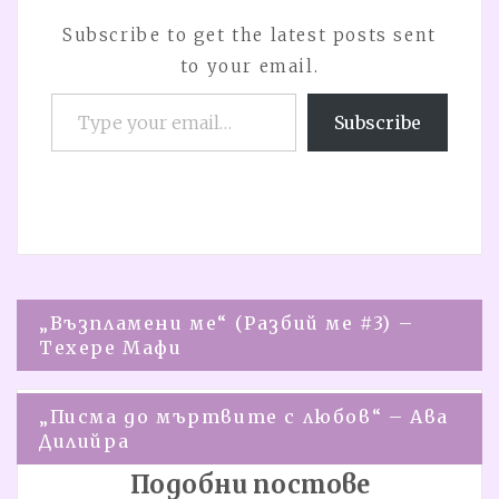
Subscribe to get the latest posts sent
to your email.
Type your email…
Subscribe
Навигация
„Възпламени ме“ (Разбий ме #3) –
Техере Мафи
„Писма до мъртвите с любов“ – Ава
Дилийра
Подобни постове