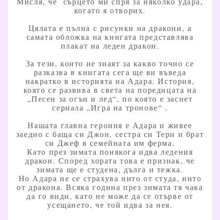
Мисля, че сърцето ми спря за няколко удара,
когато я отворих.
Цялата е пълна с рисунки на дракони, а
самата обложка на книгата представлява
плакат на леден дракон.
За тези, които не знаят за какво точно се
разказва в книгата сега ще ви въведа
накратко в историята на Адара. История,
която се развива в света на поредицата на
„Песен за огън и лед“, по която е заснет
сериала „Игра на тронове“ .
Нашата главна героиня е Адара и живее
заедно с баща си Джон, сестра си Тери и брат
си Джеф в семейната им ферма.
Като през зимата понякога идва ледения
дракон. Според хората това е признак, че
зимата ще е студена, дълга и тежка.
Но Адара не се страхува нито от студа, нито
от дракона. Всяка година през зимата тя чака
да го види, като не може да се отърве от
усещането, че той идва за нея.