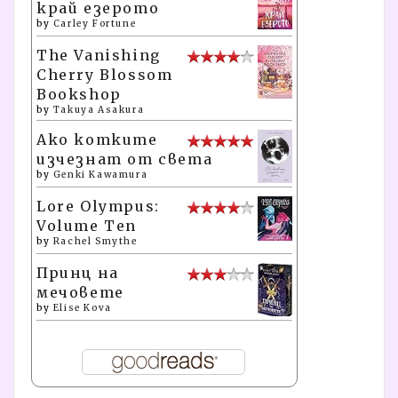
край езерото
by
Carley Fortune
The Vanishing
Cherry Blossom
Bookshop
by
Takuya Asakura
Ако котките
изчезнат от света
by
Genki Kawamura
Lore Olympus:
Volume Ten
by
Rachel Smythe
Принц на
мечовете
by
Elise Kova