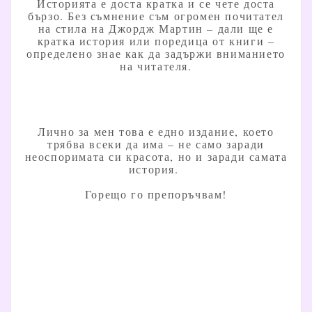
Историята е доста кратка и се чете доста
бързо. Без съмнение съм огромен почитател
на стила на Джордж Мартин – дали ще е
кратка история или поредица от книги –
определено знае как да задържи вниманието
на читателя.
Лично за мен това е едно издание, което
трябва всеки да има – не само заради
неоспоримата си красота, но и заради самата
история.
Горещо го препоръчвам!