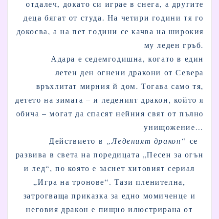
отдалеч, докато си играе в снега, а другите
деца бягат от студа. На четири години тя го
докосва, а на пет години се качва на широкия
му леден гръб.
Адара е седемгодишна, когато в един
летен ден огнени дракони от Севера
връхлитат мирния й дом. Тогава само тя,
детето на зимата – и леденият дракон, който я
обича – могат да спасят нейния свят от пълно
унищожение…
Действието в
„Леденият дракон“
се
развива в света на поредицата „Песен за огън
и лед“, по която е заснет хитовият сериал
„Игра на тронове“. Тази пленителна,
затрогваща приказка за едно момиченце и
неговия дракон е пищно илюстрирана от