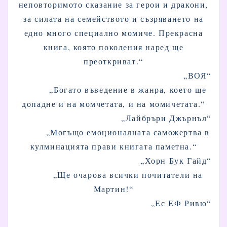
неповторимото сказание за герои и дракони,
за силата на семейството и съзряването на
едно много специално момиче. Прекрасна
книга, която поколения наред ще
преоткриват.“
„ВОЯ“
„Богато въведение в жанра, което ще
допадне и на момчетата, и на момичетата.“
„Лайбръри Джърнъл“
„Могъщо емоционалната саможертва в
кулминацията прави книгата паметна.“
„Хорн Бук Гайд“
„Ще очарова всички почитатели на
Мартин!“
„Ес ЕФ Ривю“