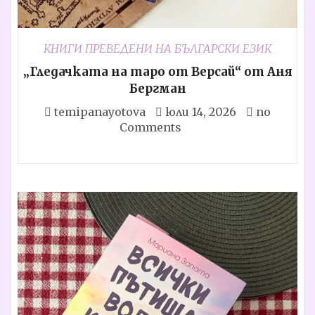
КНИГИ ПРЕВЕДЕНИ НА БЪЛГАРСКИ ЕЗИК
„Гледачката на таро от Версай“ от Аня
Бергман
temipanayotova
юли 14, 2026
no
Comments