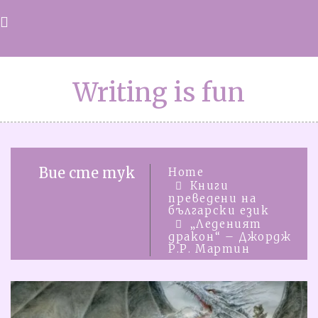
Skip
to
content
Writing is fun
Вие сте тук
Home
Книги
преведени на
български език
„Леденият
дракон“ – Джордж
Р.Р. Мартин