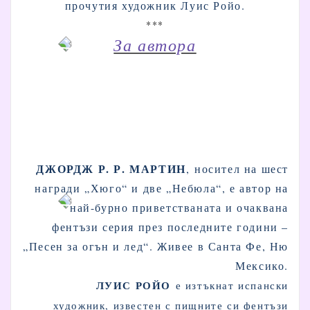
прочутия художник Луис Ройо.
***
За автора
ДЖОРДЖ Р. Р. МАРТИН
,
носител на шест
награди „Хюго“ и две „Небюла“, е автор на
най-бурно приветстваната и очаквана
фентъзи серия през последните години –
„Песен за огън и лед“. Живее в Санта Фе, Ню
Мексико.
ЛУИС РОЙО
е изтъкнат испански
художник, известен с пищните си фентъзи