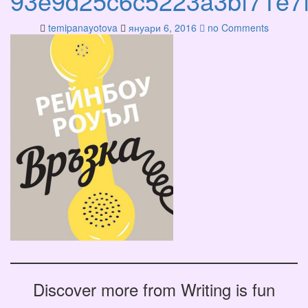
93e9d25c6c5223a3bf71e7
temipanayotova
януари 6, 2016
no Comments
Discover more from Writing is fun