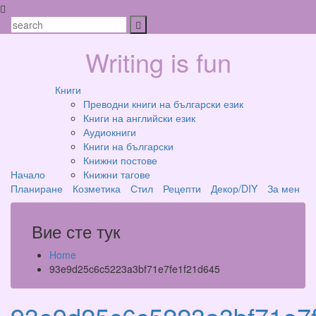
Skip
to
Search
content
Writing is fun
Книги
Преводни книги на български език
Книги на английски език
Аудиокниги
Книги на български
Книжни постове
Начало
Книжни тагове
Планиране
Козметика
Стил
Рецепти
Декор/DIY
За мен
Вие сте тук
Home
93e9d25c6c5223a3bf71e7fe1f21d645