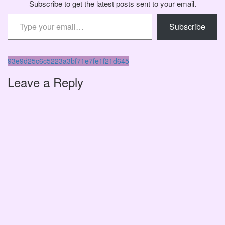
Subscribe to get the latest posts sent to your email.
Type your email…
Subscribe
Навигация
93e9d25c6c5223a3bf71e7fe1f21d645
Leave a Reply