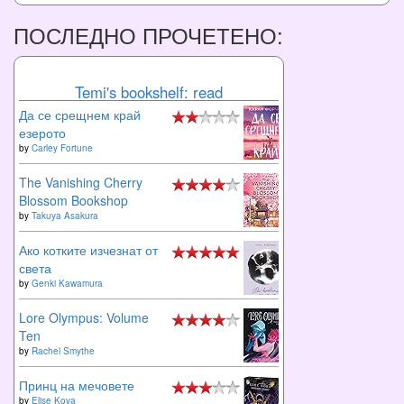
ПОСЛЕДНО ПРОЧЕТЕНО:
Temi's bookshelf: read
Да се срещнем край
езерото
by
Carley Fortune
The Vanishing Cherry
Blossom Bookshop
by
Takuya Asakura
Ако котките изчезнат от
света
by
Genki Kawamura
Lore Olympus: Volume
Ten
by
Rachel Smythe
Принц на мечовете
by
Elise Kova