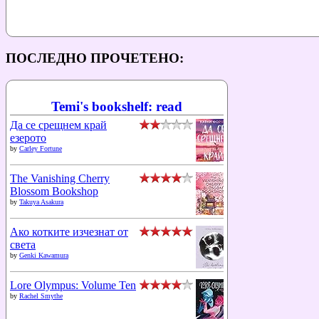
ПОСЛЕДНО ПРОЧЕТЕНО:
Temi's bookshelf: read
Да се срещнем край
езерото
by
Carley Fortune
The Vanishing Cherry
Blossom Bookshop
by
Takuya Asakura
Ако котките изчезнат от
света
by
Genki Kawamura
Lore Olympus: Volume Ten
by
Rachel Smythe