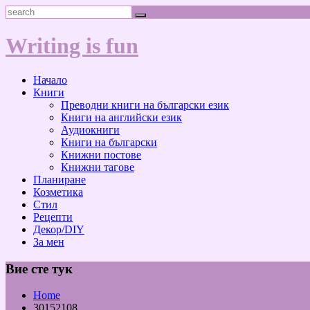
Skip
Search
to
content
Writing is fun
Начало
Книги
Преводни книги на български език
Книги на английски език
Аудиокниги
Книги на български
Книжни постове
Книжни тагове
Планиране
Козметика
Стил
Рецепти
Декор/DIY
За мен
Вие сте тук
Home
30152108