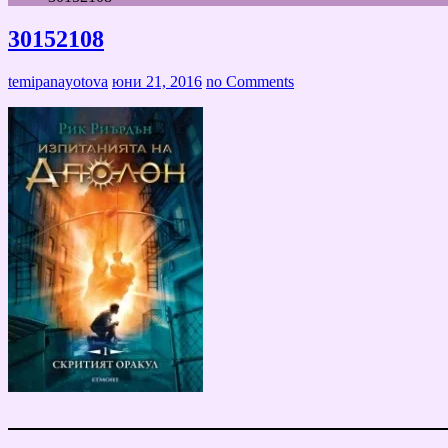
30152108
temipanayotova
юни 21, 2016
no Comments