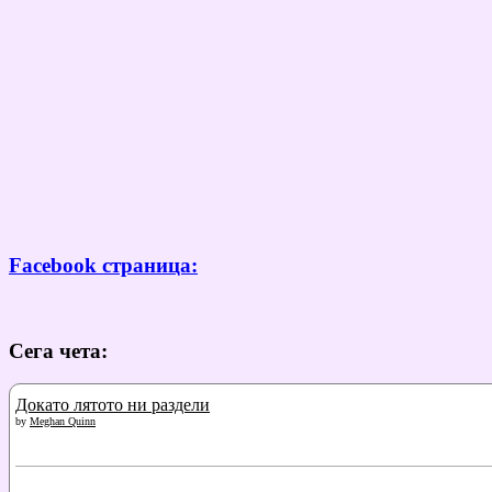
Facebook страница:
Сега чета:
Докато лятото ни раздели
by
Meghan Quinn