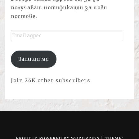
получаваш нотификации за нови
постове.
Email
адрес
Запиши ме
Join 26K other subscribers
PROUDLY POWERED BY WORDPRESS
|
THEME: