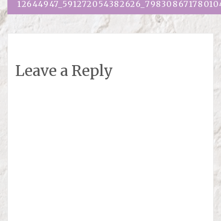
Навигация
12644947_591272054382626_79830867178010
Leave a Reply