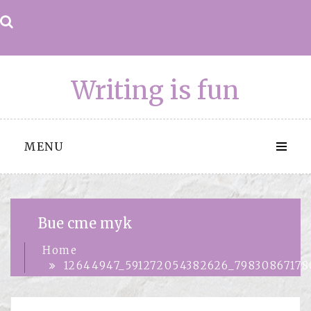
Skip
to
content
Writing is fun
MENU
Вие сте тук
Home
12644947_591272054382626_7983086717