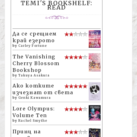
TEMI'S BOOKSHELF:
READ
Да се срещнем
край езерото
by
Carley Fortune
The Vanishing
Cherry Blossom
Bookshop
by
Takuya Asakura
Ако котките
изчезнат от света
by
Genki Kawamura
Lore Olympus:
Volume Ten
by
Rachel Smythe
Принц на