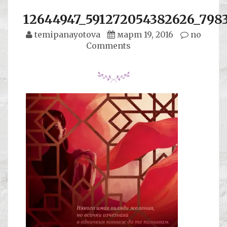
12644947_591272054382626_798
temipanayotova
март 19, 2016
no
Comments