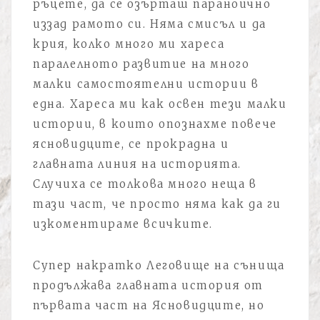
ръцете, да се озърташ параноично
иззад рамото си. Няма смисъл и да
крия, колко много ми хареса
паралелното развитие на много
малки самостоятелни истории в
една. Хареса ми как освен тези малки
истории, в които опознахме повече
ясновидците, се прокрадна и
главната линия на историята.
Случиха се толкова много неща в
тази част, че просто няма как да ги
изкоментираме всичките.
Супер накратко Леговище на сънища
продължава главната история от
първата част на Ясновидците, но