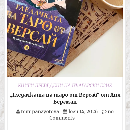
КНИГИ ПРЕВЕДЕНИ НА БЪЛГАРСКИ ЕЗИК
„Гледачката на таро от Версай“ от Аня
Бергман
temipanayotova
юли 14, 2026
no
Comments