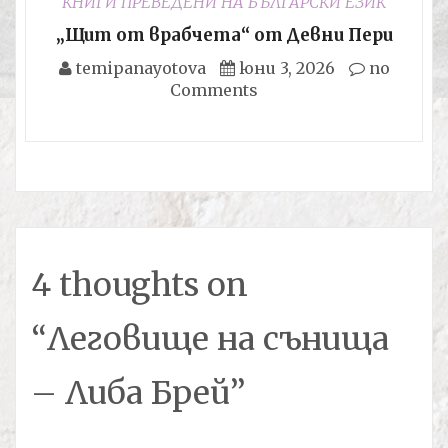
КНИГИ ПРЕВЕДЕНИ НА БЪЛГАРСКИ ЕЗИК
„Щит от врабчета“ от Девни Пери
temipanayotova
юни 3, 2026
no
Comments
4 thoughts on
“
Леговище на сънища
– Либа Брей
”