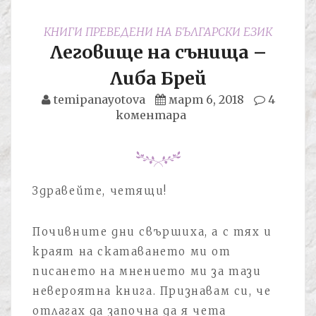
КНИГИ ПРЕВЕДЕНИ НА БЪЛГАРСКИ ЕЗИК
Леговище на сънища –
Либа Брей
temipanayotova
март 6, 2018
4
коментара
Здравейте, четящи!
Почивните дни свършиха, а с тях и
краят на скатаването ми от
писането на мнението ми за тази
невероятна книга. Признавам си, че
отлагах да започна да я чета