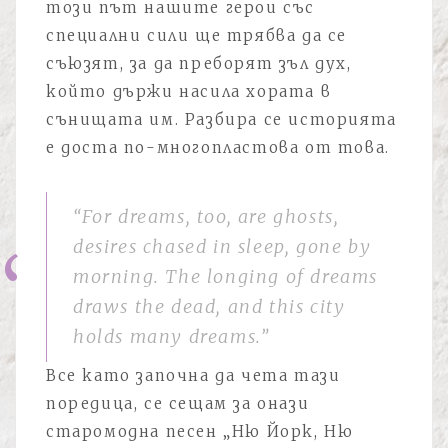
този път нашите герои със
специални сили ще трябва да се
съюзят, за да преборят зъл дух,
който държи насила хората в
сънищата им. Разбира се историята
е доста по-многопластова от това.
“For dreams, too, are ghosts,
desires chased in sleep, gone by
morning. The longing of dreams
draws the dead, and this city
holds many dreams.”
Все като започна да чета тази
поредица, се сещам за онази
старомодна песен „Ню Йорк, Ню