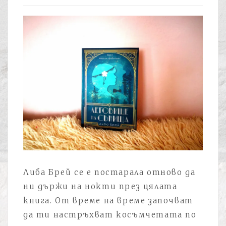
Либа Брей се е постарала отново да
ни държи на нокти през цялата
книга. От време на време започват
да ти настръхват косъмчетата по