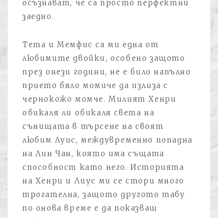
осъзнават, че са просто перфектни
заедно.
Тета и Мемфис са ми една от
любимите двойки, особено защото
през онези години, не е било напълно
прието бяло момиче да излиза с
чернокожо момче. Милият Хенри
обикаля ли обикаля света на
сънищата в търсене на своят
любим Луис, междувременно попадна
на Лин Чан, която има същата
способност като него. Историята
на Хенри и Лиус ми се стори много
трогателна, защото другото табу
по онова време е да показваш