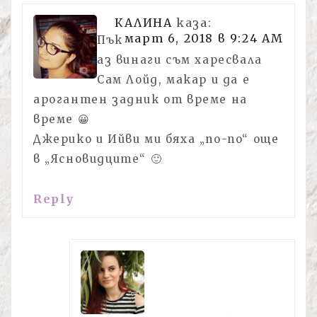
КАЛИНА
каза:
март 6, 2018 в 9:24 AM
Пък
аз винаги съм харесвала
Сам Лойд, макар и да е
арогантен задник от време на
време 😀
Джерико и Ийви ми бяха „no-no“ още
в „Ясновидците“ 🙂
Reply