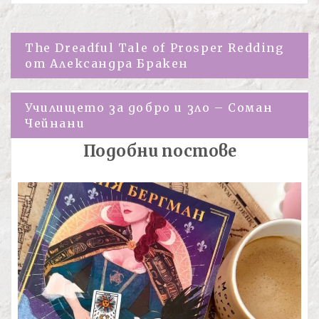
Навигация
The Dreadful Tale of Prosper Redding
от Александра Бракен
Училището за добро и зло – Соман
Чeйнани
Подобни постове