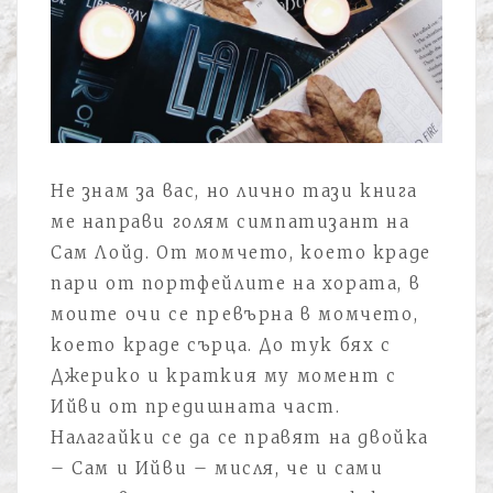
Не знам за вас, но лично тази книга
ме направи голям симпатизант на
Сам Лойд. От момчето, което краде
пари от портфейлите на хората, в
моите очи се превърна в момчето,
което краде сърца. До тук бях с
Джерико и краткия му момент с
Ийви от предишната част.
Налагайки се да се правят на двойка
– Сам и Ийви – мисля, че и сами