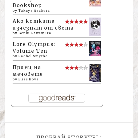
Bookshop
by
Takuya Asakura
Ако котките
изчезнат от света
by
Genki Kawamura
Lore Olympus:
Volume Ten
by
Rachel Smythe
Принц на
мечовете
by
Elise Kova
ПРОБВАЙ STORYTEL: