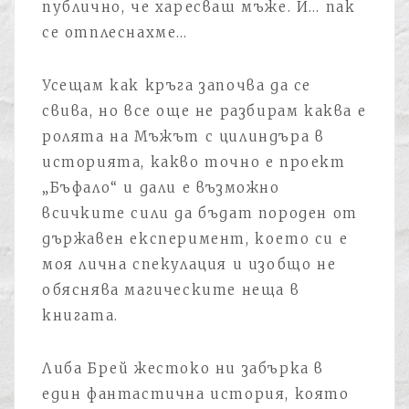
публично, че харесваш мъже. И… пак
се отплеснахме…
Усещам как кръга започва да се
свива, но все още не разбирам каква е
ролята на Мъжът с цилиндъра в
историята, какво точно е проект
„Бъфало“ и дали е възможно
всичките сили да бъдат породен от
държавен експеримент, което си е
моя лична спекулация и изобщо не
обяснява магическите неща в
книгата.
Либа Брей жестоко ни забърка в
един фантастична история, която