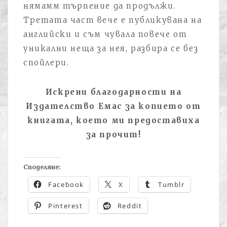
нямамм търпение да продължи.
Третата част вече е публикувана на
английски и съм чувала повече от
уникални неща за нея, разбира се без
спойлери.
Искрени благодарности на
Издателство Емас за копието от
книгата, което ми предоставиха
за прочит!
Споделяне:
Facebook
X
Tumblr
Pinterest
Reddit