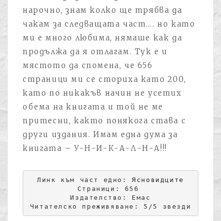
нарочно, знам колко ще трябва да
чакам за следващата част…. но като
ми е много любима, нямаше как да
продължа да я отлагам. Тук е и
мястото да спомена, че 656
страници ми се сториха като 200,
като по никакъв начин не усетих
обема на книгата и той не ме
притесни, както понякога става с
други издания. Имам една дума за
книгата – У-Н-И-К-А-Л-Н-А!!!
Линк към част едно: 
Ясновидците
Страници: 656 

Издателство: Емас

Читателско преживяване: 5/5 звезди