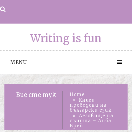
Skip
to
content
Writing is fun
MENU
Вие сте тук
Home
Книги
преведени на
български език
Леговище на
сънища – Либа
Брей