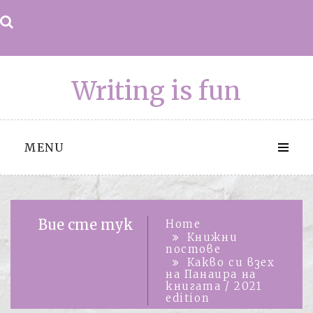
Skip
to
content
Writing is fun
MENU
Вие сте тук
Home
Книжни
постове
Какво си взех
на Панаира на
книгата / 2021
edition