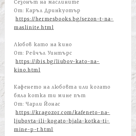
Сезонът на маслините
От: Каръл Дринкуотър
https://hermesbooks.bg/sezon-t-na-
maslinite.html
Любов като на кино
От: Рейчъл Уинтърс
https://ibis.bg/liubov-kato-na-
kino.html
Кафенето на любовта или когато
бяла котка ти мине път
От: Чарли Йонас
https://kragozor.com/kafeneto-na-
ljubovta-ili-kogato-bjala-kotka-ti-
mine-p-t.html