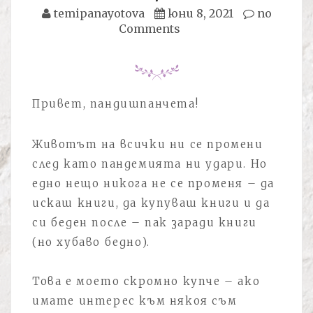
temipanayotova
юни 8, 2021
no
Comments
Привет, пандишпанчета!
Животът на всички ни се промени
след като пандемията ни удари. Но
едно нещо никога не се променя – да
искаш книги, да купуваш книги и да
си беден после – пак заради книги
(но хубаво бедно).
Това е моето скромно купче – ако
имате интерес към някоя съм