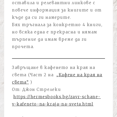
оставила и релевантни линкове с
повече информация за книгите и от
къде да си ги намерите.
Бях тръгнала за конкретно 4 книги,
но всяка една е прекрасна и нямам
търпение да имам време да ги
прочета.
Завръщане в кафенето на края на
света (Част 2 на
„Кафене на края на
света“
)
От: Джон Стрелеки
https://hermesbooks.bg/zavr-schane-
v-kafeneto-na-kraja-na-sveta.html