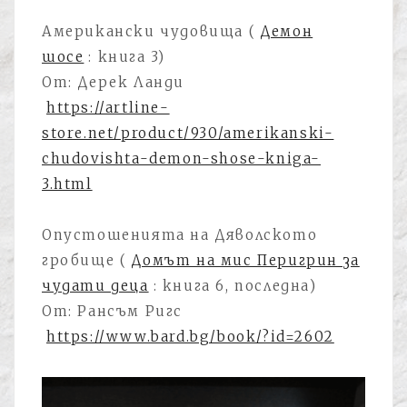
Американски чудовища (
Демон
шосе
: книга 3)
От: Дерек Ланди
https://artline-
store.net/product/930/amerikanski-
chudovishta-demon-shose-kniga-
3.html
Опустошенията на Дяволското
гробище (
Домът на мис Перигрин за
чудати деца
: книга 6, последна)
От: Рансъм Ригс
https://www.bard.bg/book/?id=2602