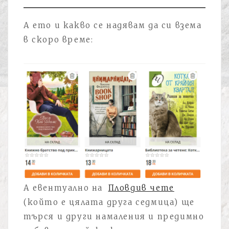
А ето и какво се надявам да си взема
в скоро време:
А евентуално на
Пловдив чете
(който е цялата друга седмица) ще
търся и други намаления и предимно