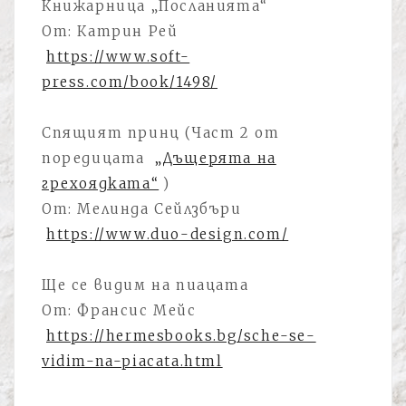
Книжарница „Посланията“
От: Катрин Рей
https://www.soft-
press.com/book/1498/
Спящият принц (Част 2 от
поредицата
„Дъщерята на
грехоядката“
)
От: Мелинда Сейлзбъри
https://www.duo-design.com/
Ще се видим на пиацата
От: Франсис Мейс
https://hermesbooks.bg/sche-se-
vidim-na-piacata.html