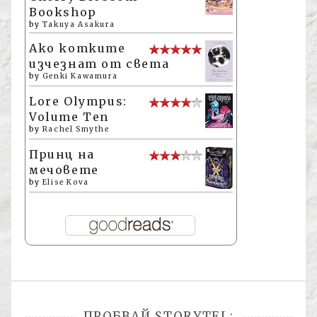
Bookshop
by
Takuya Asakura
Ако котките
изчезнат от света
by
Genki Kawamura
Lore Olympus:
Volume Ten
by
Rachel Smythe
Принц на
мечовете
by
Elise Kova
ПРОБВАЙ STORYTEL: