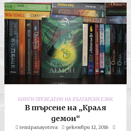
КНИГИ ПРЕВЕДЕНИ НА БЪЛГАРСКИ ЕЗИК
В търсене на „Краля
демон“
temipanayotova
декември 12, 2016