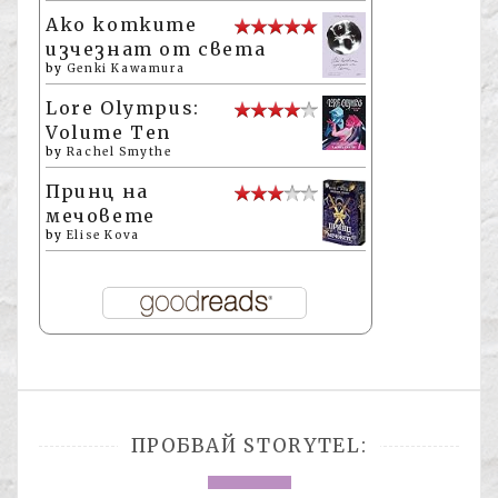
Ако котките
изчезнат от света
by
Genki Kawamura
Lore Olympus:
Volume Ten
by
Rachel Smythe
Принц на
мечовете
by
Elise Kova
ПРОБВАЙ STORYTEL: