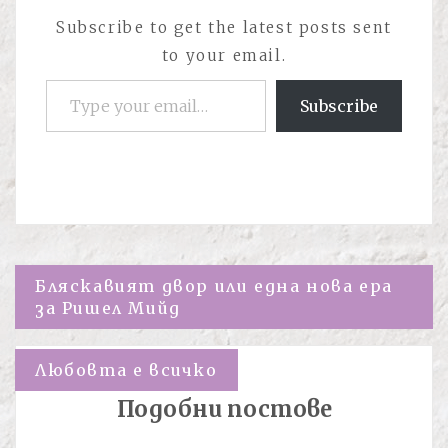
Subscribe to get the latest posts sent
to your email.
Type your email…
Subscribe
Навигация
Бляскавият двор или една нова ера
за Ришел Мийд
Любовта е всичко
Подобни постове