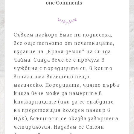
one Comments
Съвсем наскоро Емас ни поднесоха,
все още топлото от печатницата,
издание на „Краля демон“ на Синда
Чайма. Синда вече се е прочула в
чужбина с поредиците си, в които
винаги има вплетено нещо
магическо. Поредицата, чиято първа
книга вече може да намерите в
книжарниците (или да се снабдите
на предстоящия коледен панаир в
НДК), всъщност се оказва завършена
четирилогия. Надавам се Стоян