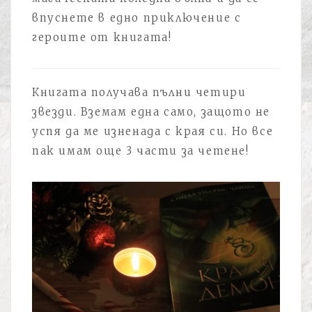
впуснете в едно приключение с
героите от книгата!
Книгата получава пълни четири
звезди. Вземам една само, защото не
успя да ме изненада с края си. Но все
пак имам още 3 части за четене!