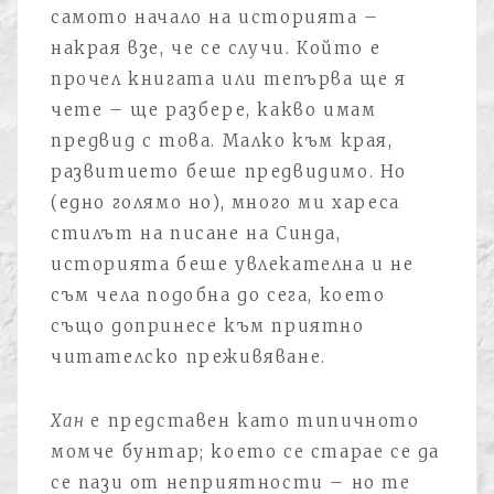
самото начало на историята –
накрая взе, че се случи. Който е
прочел книгата или тепърва ще я
чете – ще разбере, какво имам
предвид с това. Малко към края,
развитието беше предвидимо. Но
(едно голямо но), много ми хареса
стилът на писане на Синда,
историята беше увлекателна и не
съм чела подобна до сега, което
също допринесе към приятно
читателско преживяване.
Хан
е представен като типичното
момче бунтар; което се старае се да
се пази от неприятности – но те