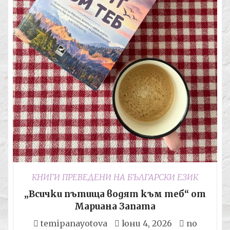
КНИГИ ПРЕВЕДЕНИ НА БЪЛГАРСКИ ЕЗИК
„Всички пътища водят към теб“ от
Мариана Запата
temipanayotova
юни 4, 2026
no