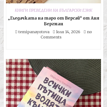
КНИГИ ПРЕВЕДЕНИ НА БЪЛГАРСКИ ЕЗИК
„Гледачката на таро от Версай“ от Аня
Бергман
temipanayotova
юли 14, 2026
no
Comments