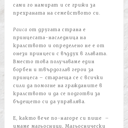
сами го намират и се грижи за
прехраната на семейството си.
Раиса
от другата страна е
принцесата-наследница на
кралството и определено не е от
онези принцеси с въздух в главата.
Вместо това получаваме един
борбен и твърдоглав герои за
принцеса – стараеща се с всички
сили да помогне на гражданите в
кралството и да се подготви за
бъдещето си да управлява.
Е, както вече по-нагоре си пише –
имаме магьосници, Магьоснически