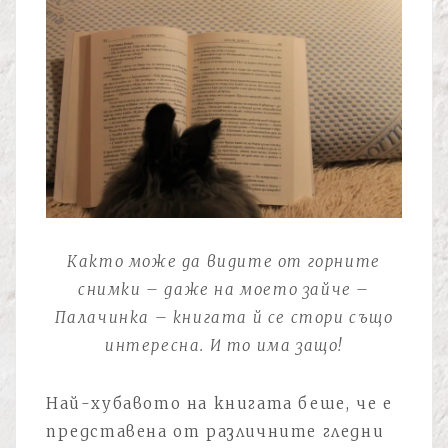
Както може да видите от горните
снимки – даже на моето зайче –
Палачинка – книгата й се стори също
интересна. И то има защо!
Най-хубавото на книгата беше, че е
представена от различните гледни