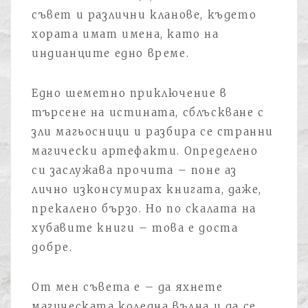
съвет и различни кланове, където
хората имат имена, като на
индианците едно време.
Едно шеметно приключение в
търсене на истината, сблъскване с
зли магьосници и разбира се странни
магически артефакти. Определено
си заслужава прочита – поне аз
лично изконсумирах книгата, даже,
прекалено бързо. Но по скалата на
хубавите книги – това е доста
добре.
От мен съвета е – да яхнете
магическата коледна вълна и да се