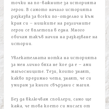
точки на по-важните за историята
герои. В самото начало историята
разказва за всеки по-отделно и към
края си – нишките на различните
герои се вплетоха в една. Много
обичам такъв начин на разказване на
истории.
Увлекателната нотка на историята
за мен лично бяха не кое да е – ами
магьосниците. Тези, които знаят,
какво предимно чета, знаят, че си
умирам за книги свързани с магия.
Без да включвам спойлери, само ще
кажа, че това което си мислех от