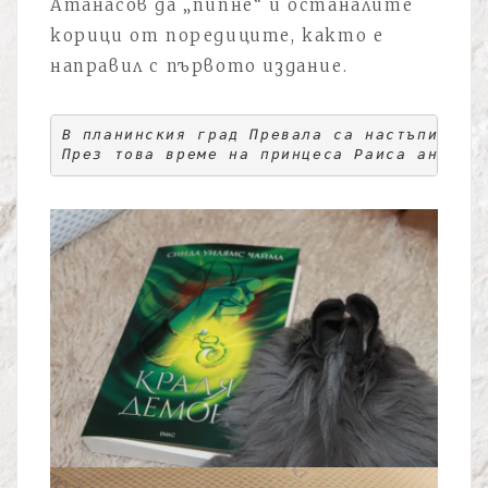
Атанасов да „пипне“ и останалите
корици от поредиците, както е
направил с първото издание.
В планинския град Превала са настъпили т
През това време на принцеса Раиса ана‘Ма