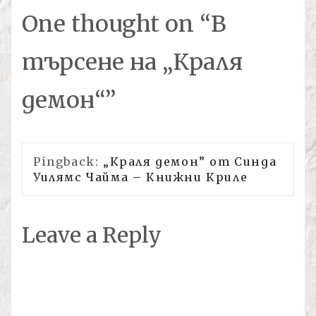
One thought on “
В
търсене на „Краля
демон“
”
Pingback:
„Краля демон” от Синда
Уилямс Чайма – Книжни Криле
Leave a Reply