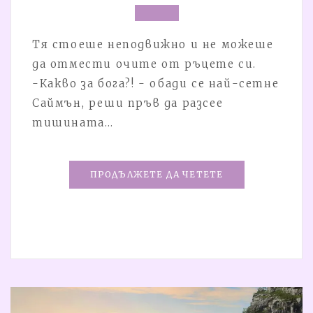
Тя стоеше неподвижно и не можеше
да отмести очите от ръцете си.
-Какво за бога?! - обади се най-сетне
Саймън, реши пръв да разсее
тишината…
ПРОДЪЛЖЕТЕ ДА ЧЕТЕТЕ