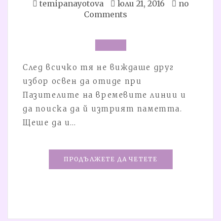
temipanayotova
юли 21, 2016
no
Comments
След всичко тя не виждаше друг
избор освен да отиде при
Пазителите на времевите линии и
да поиска да й изтрият паметта.
Щеше да и…
ПРОДЪЛЖЕТЕ ДА ЧЕТЕТЕ