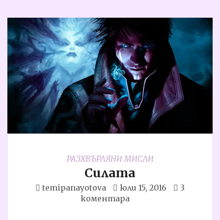
РАЗХВЪРЛЯНИ МИСЛИ
Силата
temipanayotova
юли 15, 2016
3
коментара