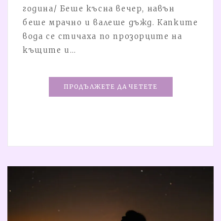
година/ Беше късна вечер, навън
беше мрачно и валеше дъжд. Капките
вода се стичаха по прозорците на
къщите и…
ПРОДЪЛЖЕТЕ ДА ЧЕТЕТЕ