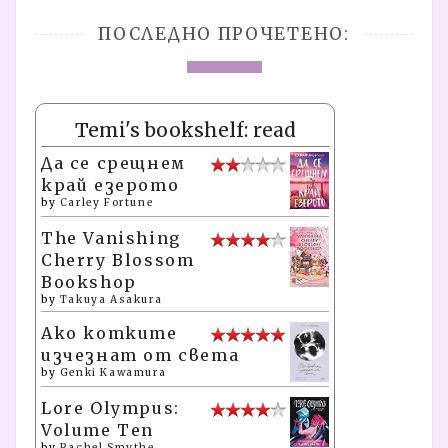
ПОСЛЕДНО ПРОЧЕТЕНО:
Temi's bookshelf: read
Да се срещнем
край езерото
by
Carley Fortune
The Vanishing
Cherry Blossom
Bookshop
by
Takuya Asakura
Ако котките
изчезнат от света
by
Genki Kawamura
Lore Olympus:
Volume Ten
by
Rachel Smythe