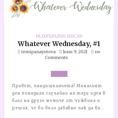
РАЗХВЪРЛЯНИ МИСЛИ
Whatever Wednesday, #1
temipanayotova
юни 9, 2021
no
Comments
Привет, пандишпанчета! Миналият
ден попаднах случайно на тази идея в
блог на друго момиче от чужбина и
реших, че би било забавно пак да ви…