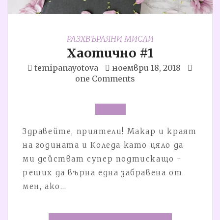
РАЗХВЪРЛЯНИ МИСЛИ
Хаотично #1
temipanayotova
ноември 18, 2018
one Comments
Здравейте, приятели! Макар и краят
на годината и Коледа като цяло да
ми действат супер подтискащо -
реших да върна една забравена от
мен, ако…