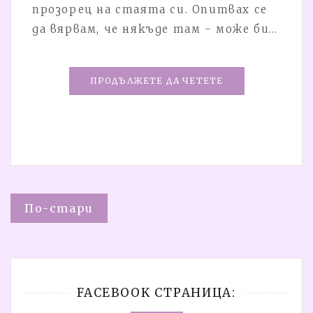
прозорец на стаята си. Опитвах се
да вярвам, че някъде там - може би…
ПРОДЪЛЖЕТЕ ДА ЧЕТЕТЕ
Навигация
По-стари
FACEBOOK СТРАНИЦА: