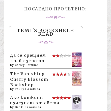
ПОСЛЕДНО ПРОЧЕТЕНО:
TEMI'S BOOKSHELF:
READ
Да се срещнем
край езерото
by
Carley Fortune
The Vanishing
Cherry Blossom
Bookshop
by
Takuya Asakura
Ако котките
изчезнат от света
by
Genki Kawamura