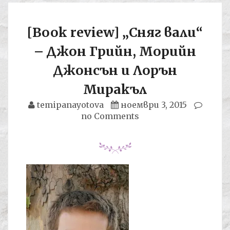
[Book review] „Сняг вали“
– Джон Грийн, Морийн
Джонсън и Лорън
Миракъл
temipanayotova
ноември 3, 2015
no Comments