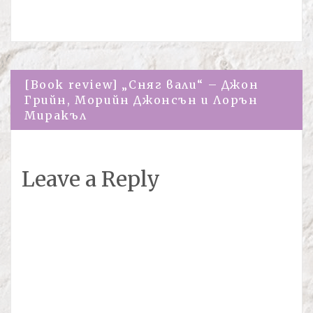
Навигация
[Book review] „Сняг вали“ – Джон
Грийн, Морийн Джонсън и Лорън
Миракъл
Leave a Reply