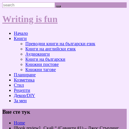
Skip
Search
to
content
Writing is fun
Начало
Книги
Преводни книги на български език
Книги на английски език
Аудиокниги
Книги на български
Книжни постове
Книжни тагове
Планиране
Козметика
Стил
Рецепти
Декор/DIY
За мен
Вие сте тук
Home
[Book review] „Скай “ (Саванти #1) – Джос Стърлинг