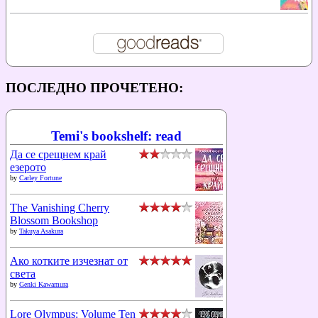
ПОСЛЕДНО ПРОЧЕТЕНО:
Temi's bookshelf: read
Да се срещнем край
езерото
by
Carley Fortune
The Vanishing Cherry
Blossom Bookshop
by
Takuya Asakura
Ако котките изчезнат от
света
by
Genki Kawamura
Lore Olympus: Volume Ten