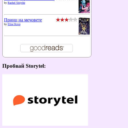
by
Rachel Smythe
Принц на мечовете
by
Elise Kova
Пробвай Storytel: