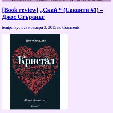
[Book review] „Скай “ (Саванти #1) –
Джос Стърлинг
temipanayotova
ноември 3, 2015
no Comments