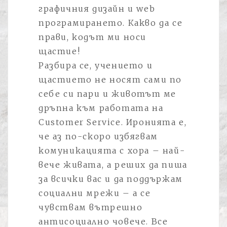
графичния дизайн и web
програмирането. Какво да се
прави, кодът ми носи
щастие!
Pазбира се, учението и
щастието не носят сами по
себе си пари и животът ме
дръпна към работата на
Customer Service. Иронията е,
че аз по-скоро избягвам
комуникацията с хора – най-
вече живата, а реших да пиша
за всички вас и да поддържам
социални мрежи – а се
чувствам вътрешно
антисоциално човече. Все