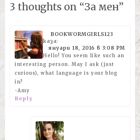
3 thoughts on “
За мен
”
BOOKWORMGIRLS123
каза:
януари 18, 2016 в 3:08 PM
Hello! You seem like such an
interesting person. May I ask (just
curious), what language is your blog
in?
-Amy
Reply