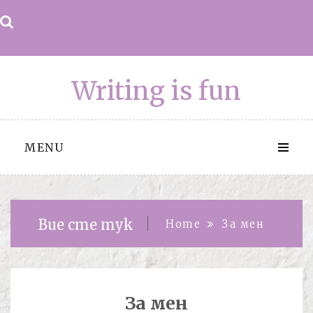
Skip
to
content
Writing is fun
MENU
Вие сте тук
Home
За мен
За мен