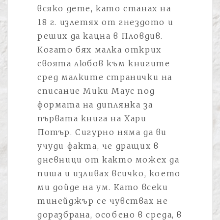
всяко дете, като станах на
18 г. излетях от гнездото и
реших да кацна в Пловдив.
Когато бях малка открих
своята любов към книгите
сред малките странички на
списание Мики Маус под
формата на диплянка за
първата книга на Хари
Потър. Сигурно няма да ви
учуди факта, че дращих в
дневници от както можех да
пиша и изливах всичко, което
ми дойде на ум. Като всеки
тинейджър се чувствах не
доразбрана, особено в среда, в