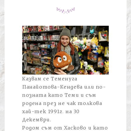
Казвам се Теменуга
Панайотова-Кендева или по-
позната като Теми и съм
родена през не чак толкова
хай-тек 1991г. на 30
Декември.
Родом съм от Хасково и като