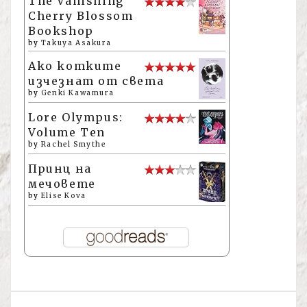
The Vanishing
Cherry Blossom
Bookshop
by
Takuya Asakura
Ако котките
изчезнат от света
by
Genki Kawamura
Lore Olympus:
Volume Ten
by
Rachel Smythe
Принц на
мечовете
by
Elise Kova