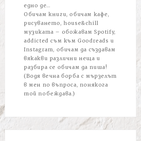
едно де…
Обичам книги, обичам кафе,
рисуването, house&chill
музиката – обожавам Spotify,
addicted съм към Goodreads и
Instagram, обичам да създавам
вякакви различни неща и
разбира се обичам да пиша!
(Водя вечна борба с мързелът
в мен по въпроса, понякога
той побеждава.)