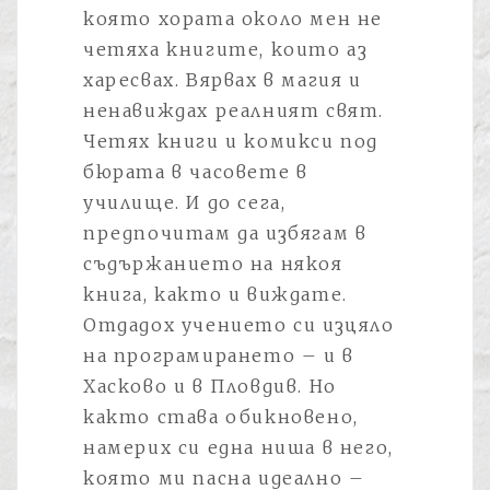
която хората около мен не
четяха книгите, които аз
харесвах. Вярвах в магия и
ненавиждах реалният свят.
Четях книги и комикси под
бюрата в часовете в
училище. И до сега,
предпочитам да избягам в
съдържанието на някоя
книга, както и виждате.
Отдадох учението си изцяло
на програмирането – и в
Хасково и в Пловдив. Но
както става обикновено,
намерих си една ниша в него,
която ми пасна идеално –